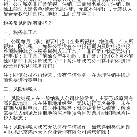
销、公司税务非正常解锁、注销、工商黑名单公司注销，解
除工商法人黑名单/警示信息注销、无账本注销），无需法人
配合全权代理国税、地税、工商注销事宜！
税务常见问题有哪些？
一、税务非正常；
1、公司每月（季）都要申报（企业所得税、增值税、个人所
得税、附加税、）如果公司没有在申报征期内及时申报申报
各项税种就会被税务局列入非正常户，非正常户状态无法自
行申报；非正常户解除会产生罚款，非正常户超过6个月不解
除即是非正常注销状态（非正常注销状态公司将不能在进行
经营只能办理税务注销）
注：即使公司不再经营，没有任何业务，在办理注销手续之
前也要进行零申报；
二、风险纳税人；
1、风险纳税人在一般纳税人公司比较常见，主要形成原因有
高风险地址、未在注册地址经营、无法进行实名采集、未在
征期内及时申报、按时抄报税等；就会被专管员锁定，解除
需要法人到场及注册地的房屋租赁合同发票才能解除风险纳
税人状态；
注：风险纳税人状态无法进行任何操作，如您遇到类似问题
可联系北京鸿运天下企业管理有限公司帮您解除！