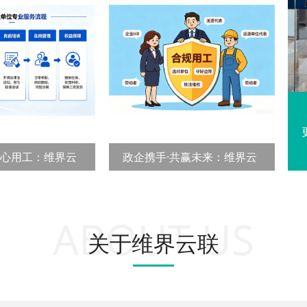
降
灵活用工解锁
安心用工：维界云
政企携手·共赢未来：维界云
联深耕政企
ABOUT US
关于维界云联