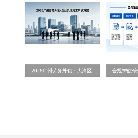
工新趋势，
2026广州劳务外包：大湾区
合规护航·
企业灵活用工的
联专业人力