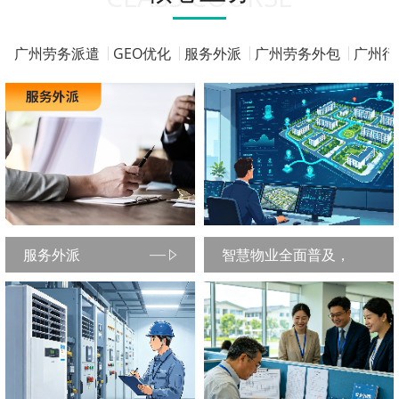
广州劳务派遣
GEO优化
服务外派
广州劳务外包
广州行
服务外派
智慧物业全面普及，
2026年物业管理进入数